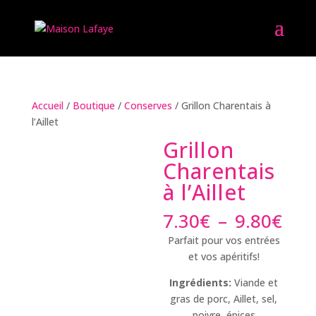
Accueil
/
Boutique
/
Conserves
/ Grillon Charentais à
l’Aillet
Grillon
Charentais
à l’Aillet
Pla
7.30
€
–
9.80
€
de
Parfait pour vos entrées
prix
et vos apéritifs!
7.3
à
Ingrédients:
Viande et
9.8
gras de porc, Aillet, sel,
poivre, épices