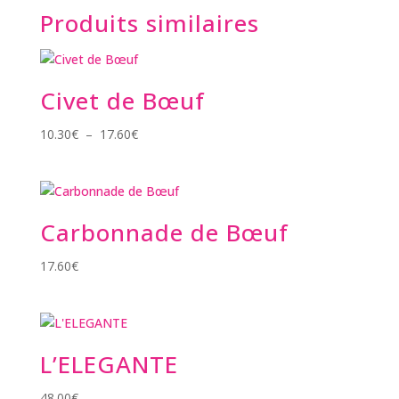
Produits similaires
Civet de Bœuf
Plage
10.30
€
–
17.60
€
de
prix :
10.30€
à
Carbonnade de Bœuf
17.60€
17.60
€
L’ELEGANTE
48.00
€