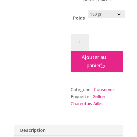
Poids
quantité
de
Grillon
Ajouter au
Charentais
panier
à
l'Aillet
Catégorie :
Conserves
Étiquette :
Grillon
Charentais Aillet
Description