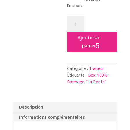
En stock
quantité
de
Box
Ajouter au
100%
panier
Fromage
"La
Petite"
Catégorie :
Traiteur
Étiquette :
Box 100%
Fromage "La Petite"
Description
Informations complémentaires