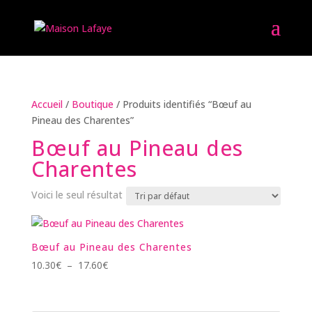
Accueil
/
Boutique
/ Produits identifiés “Bœuf au
Pineau des Charentes”
Bœuf au Pineau des
Charentes
Voici le seul résultat
Bœuf au Pineau des Charentes
Plage
10.30
€
–
17.60
€
de
prix :