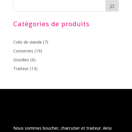
10.30€
à
17.60€
Catégories de produits
7
Colis de viande
7
produits
19
Conserves
19
produits
6
Goodies
6
produits
13
Traiteur
13
produits
Nous sommes boucher, charcutier et traiteur. Ainsi