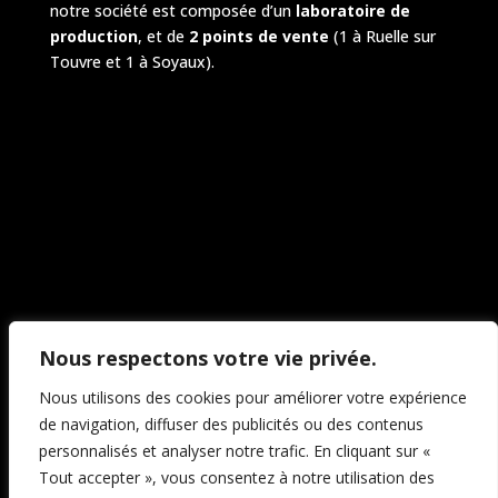
notre société est composée d’un
laboratoire de
production
, et de
2 points de vente
(1 à Ruelle sur
Touvre et 1 à Soyaux).
Nous respectons votre vie privée.
Nous utilisons des cookies pour améliorer votre expérience
Panier
Contact
de navigation, diffuser des publicités ou des contenus
Confidentialité & Mentions Légales
personnalisés et analyser notre trafic. En cliquant sur «
Conditions générales de vente
Tout accepter », vous consentez à notre utilisation des