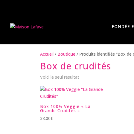
FONDÉE E
Accueil
/
Boutique
/ Produits identifiés “Box de 
Box de crudités
Voici le seul résultat
Box 100% Veggie « La
Grande Crudités »
38.00
€