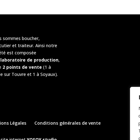
s sommes boucher,
cutier et traiteur. Ainsi notre
été est composée
n
laboratoire de production
,
e
2 points de vente
(1 à
le sur Touvre et 1 à Soyaux).
ions Légales
Conditions générales de vente
site internet
YOSOY studio