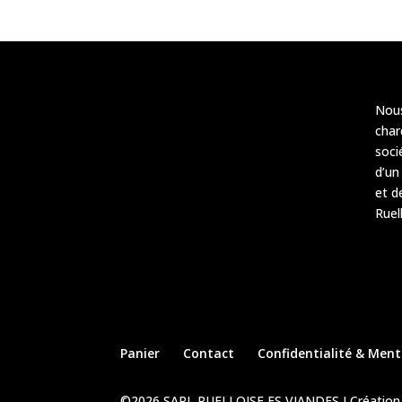
Nou
char
soci
d’u
et d
Ruel
Panier
Contact
Confidentialité & Ment
©2026 SARL RUELLOISE ES VIANDES I Création 