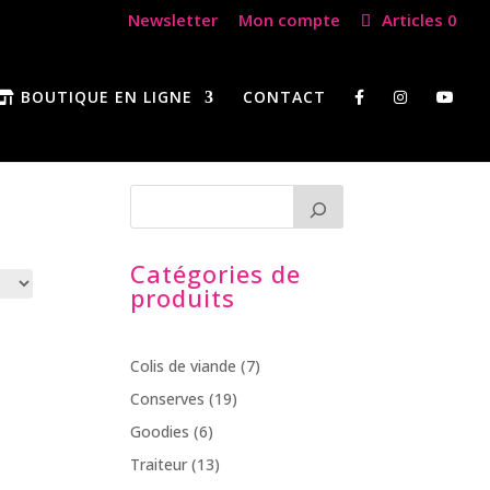
Newsletter
Mon compte
Articles 0
BOUTIQUE EN LIGNE
CONTACT
Catégories de
produits
7
Colis de viande
7
produits
19
Conserves
19
produits
6
Goodies
6
produits
13
Traiteur
13
produits