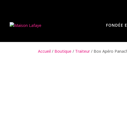
FONDÉE E
Accueil
/
Boutique
/
Traiteur
/ Box Apéro Panach