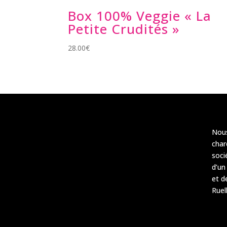
Box 100% Veggie « La
Petite Crudités »
28.00
€
Nou
char
soci
d’u
et d
Ruel