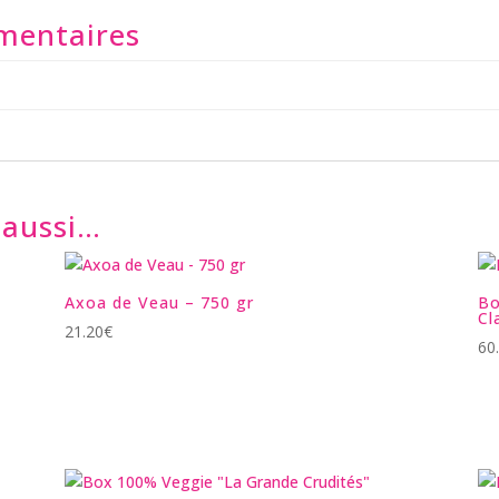
mentaires
 aussi…
Axoa de Veau – 750 gr
Bo
Cl
21.20
€
60