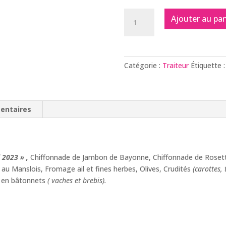
quantité
Ajouter au pan
de
Box
Apéro
Panachée
Catégorie :
Traiteur
Étiquette 
"La
Petite
Classique"
entaires
l 2023 » ,
Chiffonnade de Jambon de Bayonne, Chiffonnade de Rosette 
et au Manslois, Fromage ail et fines herbes, Olives, Crudités
(carottes,
 en bâtonnets
( vaches et brebis).