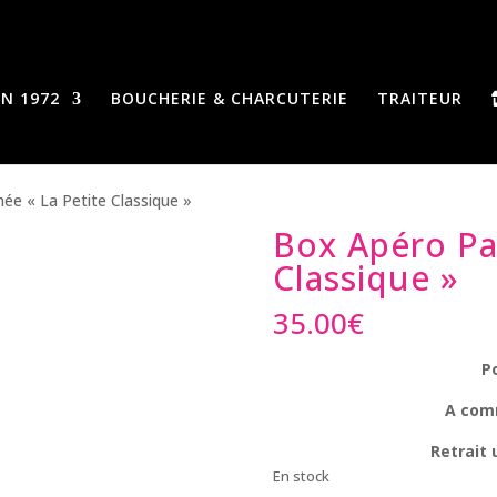
N 1972
BOUCHERIE & CHARCUTERIE
TRAITEUR
ée « La Petite Classique »
Box Apéro Pa
Classique »
35.00
€
P
A com
Retrait
En stock