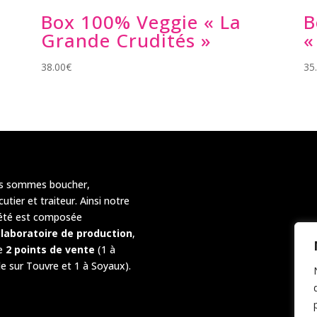
Box 100% Veggie « La
B
Grande Crudités »
«
38.00
€
35
s sommes boucher,
cutier et traiteur. Ainsi notre
été est composée
n
laboratoire de production
,
e
2 points de vente
(1 à
le sur Touvre et 1 à Soyaux).